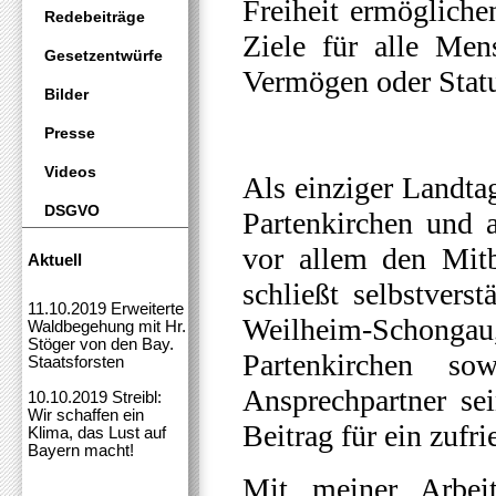
Freiheit ermögliche
Redebeiträge
Ziele für alle Men
Gesetzentwürfe
Vermögen oder Statu
Bilder
Presse
Videos
Als einziger Landta
DSGVO
Partenkirchen und 
vor allem den Mitb
Aktuell
schließt selbstvers
11.10.2019 Erweiterte
Weilheim-Schongau,
Waldbegehung mit Hr.
Stöger von den Bay.
Partenkirchen s
Staatsforsten
Ansprechpartner se
10.10.2019 Streibl:
Wir schaffen ein
Beitrag für ein zufr
Klima, das Lust auf
Bayern macht!
Mit meiner Arbei